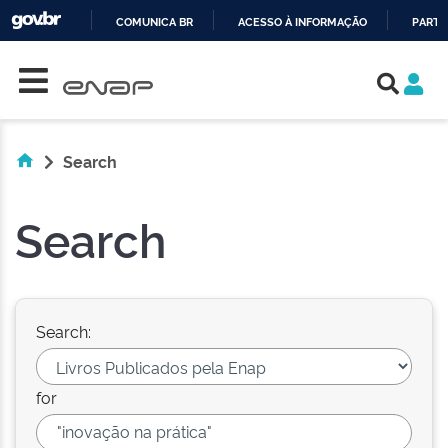
COMUNICA BR
ACESSO À INFORMAÇÃO
PARTI
Skip navigation
IR
PARA
O
CONTEÚDO
Search
Search
Search:
for