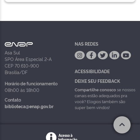
NAS REDES
Asa Sul
SPO Área Especial 2-A
CEP 70.610-900
ACESSIBILIDADE
Brasília/DF
DEIXE SEU FEEDBACK
Horário de funcionamento
Compartilhe conosco
se nossos
08h00 às 18h00
canais estão adequados pra
Contato
você? Elogios também são
biblioteca@enap.gov.br
super bem vindos!