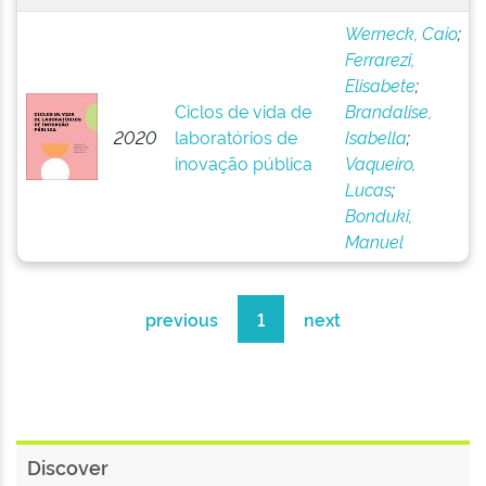
Werneck, Caio
;
Ferrarezi,
Elisabete
;
Ciclos de vida de
Brandalise,
2020
laboratórios de
Isabella
;
inovação pública
Vaqueiro,
Lucas
;
Bonduki,
Manuel
previous
1
next
Discover