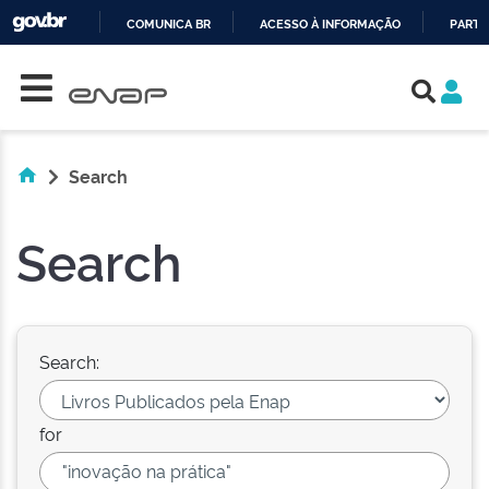
COMUNICA BR
ACESSO À INFORMAÇÃO
PARTI
Skip navigation
IR
PARA
O
CONTEÚDO
Search
Search
Search:
for