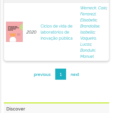
Werneck, Caio
;
Ferrarezi,
Elisabete
;
Ciclos de vida de
Brandalise,
2020
laboratórios de
Isabella
;
inovação pública
Vaqueiro,
Lucas
;
Bonduki,
Manuel
previous
1
next
Discover