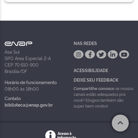
NAS REDES
Asa Sul
SPO Área Especial 2-A
CEP 70.610-900
ACESSIBILIDADE
Brasília/DF
DEIXE SEU FEEDBACK
Horário de funcionamento
Compartilhe conosco
se nossos
08h00 às 18h00
canais estão adequados pra
Contato
você? Elogios também são
biblioteca@enap.gov.br
super bem vindos!