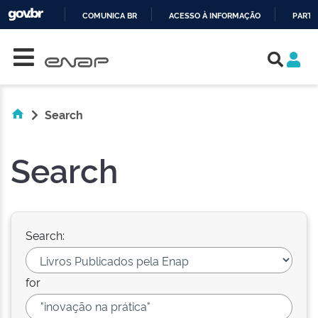
COMUNICA BR
ACESSO À INFORMAÇÃO
PARTI
Skip navigation
IR
PARA
O
CONTEÚDO
Search
Search
Search:
for