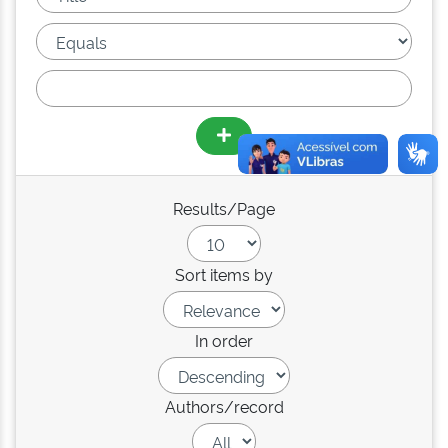
Results/Page
Sort items by
In order
Authors/record