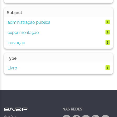
Subject
administração pública
1
experimentação
1
inovação
1
Type
Livro
1
NAS REDES
Asa Sul