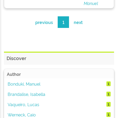
Manuel
previous
1
next
Discover
Author
Bonduki, Manuel
1
Brandalise, Isabella
1
Vaqueiro, Lucas
1
Werneck, Caio
1