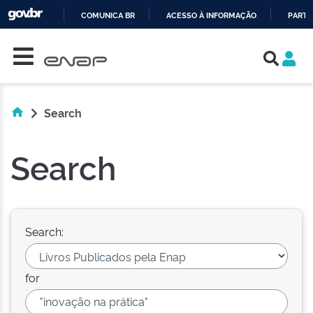
COMUNICA BR
ACESSO À INFORMAÇÃO
PARTI
Skip navigation
IR
PARA
O
CONTEÚDO
Search
Search
Search:
for