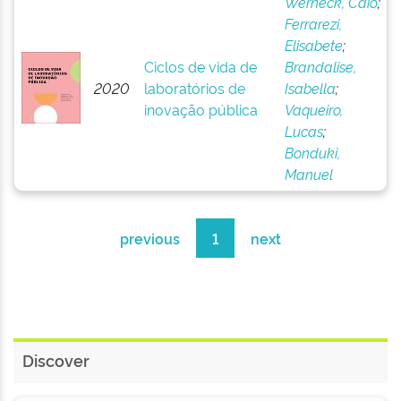
Werneck, Caio
;
Ferrarezi,
Elisabete
;
Ciclos de vida de
Brandalise,
2020
laboratórios de
Isabella
;
inovação pública
Vaqueiro,
Lucas
;
Bonduki,
Manuel
previous
1
next
Discover