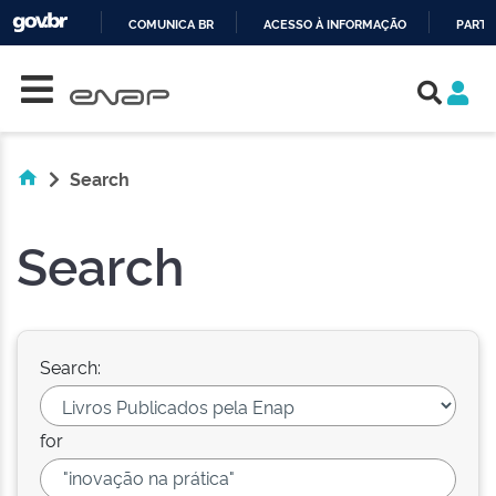
COMUNICA BR
ACESSO À INFORMAÇÃO
PARTI
Skip navigation
IR
PARA
O
CONTEÚDO
Search
Search
Search:
for