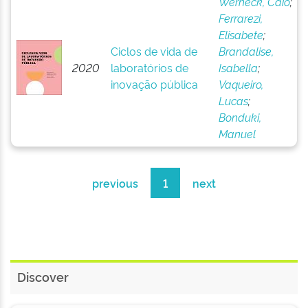
Werneck, Caio
;
Ferrarezi,
Elisabete
;
Ciclos de vida de
Brandalise,
2020
laboratórios de
Isabella
;
inovação pública
Vaqueiro,
Lucas
;
Bonduki,
Manuel
previous
1
next
Discover