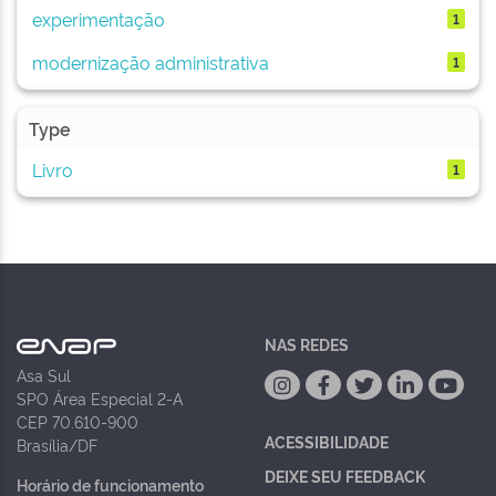
experimentação
1
modernização administrativa
1
Type
Livro
1
NAS REDES
Asa Sul
SPO Área Especial 2-A
CEP 70.610-900
ACESSIBILIDADE
Brasília/DF
DEIXE SEU FEEDBACK
Horário de funcionamento