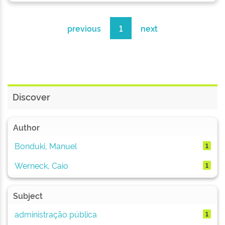
previous
1
next
Discover
Author
Bonduki, Manuel
1
Werneck, Caio
1
Subject
administração pública
1