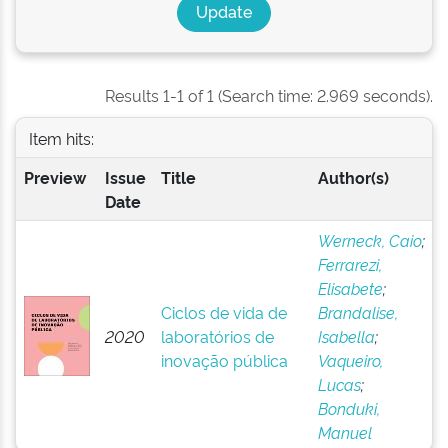
Results 1-1 of 1 (Search time: 2.969 seconds).
Item hits:
Preview
Issue
Title
Author(s)
Date
Werneck, Caio
;
Ferrarezi,
Elisabete
;
Ciclos de vida de
Brandalise,
2020
laboratórios de
Isabella
;
inovação pública
Vaqueiro,
Lucas
;
Bonduki,
Manuel