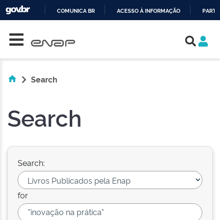
COMUNICA BR
ACESSO À INFORMAÇÃO
PARTI
Skip navigation
IR
PARA
O
CONTEÚDO
Search
Search
Search:
for