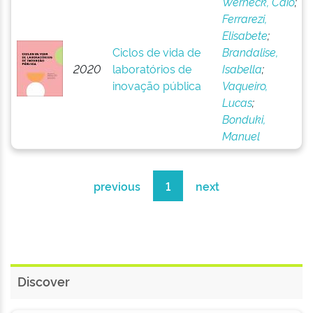
Werneck, Caio
;
Ferrarezi,
Elisabete
;
Ciclos de vida de
Brandalise,
2020
laboratórios de
Isabella
;
inovação pública
Vaqueiro,
Lucas
;
Bonduki,
Manuel
previous
1
next
Discover