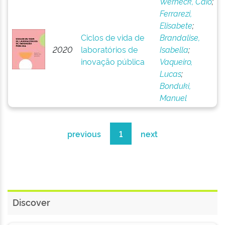
Werneck, Caio
;
Ferrarezi,
Elisabete
;
Ciclos de vida de
Brandalise,
2020
laboratórios de
Isabella
;
inovação pública
Vaqueiro,
Lucas
;
Bonduki,
Manuel
previous
1
next
Discover