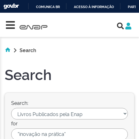
COMUNICA BR
ACESSO À INFORMAÇÃO
PARTI
Skip navigation
IR
PARA
O
CONTEÚDO
Search
Search
Search:
for