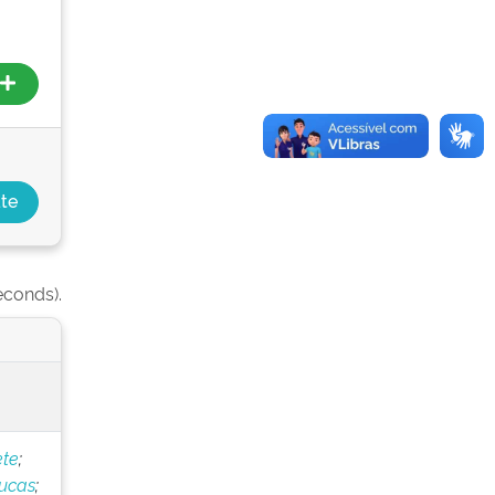
econds).
ete
;
Lucas
;