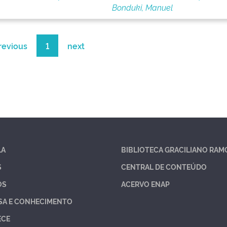
Bonduki, Manuel
revious
1
next
LA
BIBLIOTECA GRACILIANO RAM
S
CENTRAL DE CONTEÚDO
OS
ACERVO ENAP
SA E CONHECIMENTO
ECE