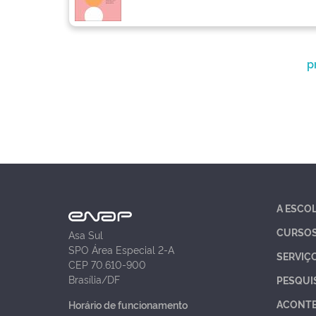
p
A ESCO
CURSO
Asa Sul
SPO Área Especial 2-A
SERVIÇ
CEP 70.610-900
Brasília/DF
PESQUI
ACONT
Horário de funcionamento