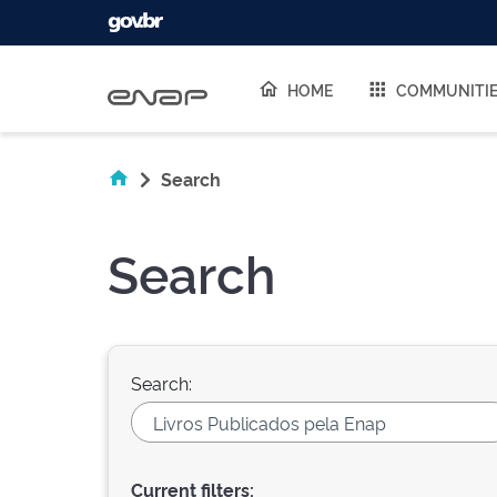
Skip navigation
HOME
COMMUNITI
Search
Search
Search:
Current filters: