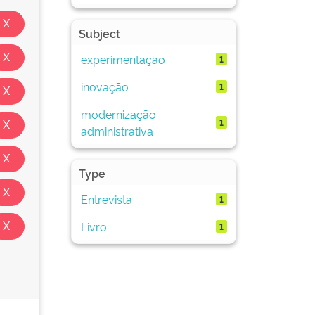
Subject
experimentação
1
inovação
1
modernização
1
administrativa
Type
Entrevista
1
Livro
1