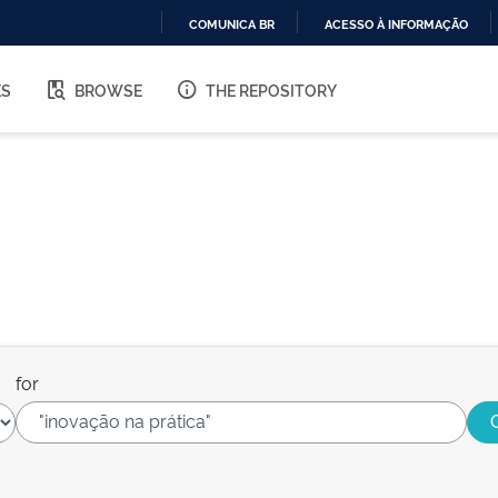
COMUNICA BR
ACESSO À INFORMAÇÃO
IR
PARA
ES
BROWSE
THE REPOSITORY
O
CONTEÚDO
for