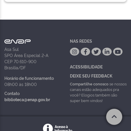
NAS REDES
Asa Sul
SPO Área Especial 2-A
CEP 70.610-900
ACESSIBILIDADE
Brasília/DF
DEIXE SEU FEEDBACK
Horário de funcionamento
Compartilhe conosco
se nossos
08h00 às 18h00
canais estão adequados pra
Contato
você? Elogios também são
biblioteca@enap.gov.br
super bem vindos!