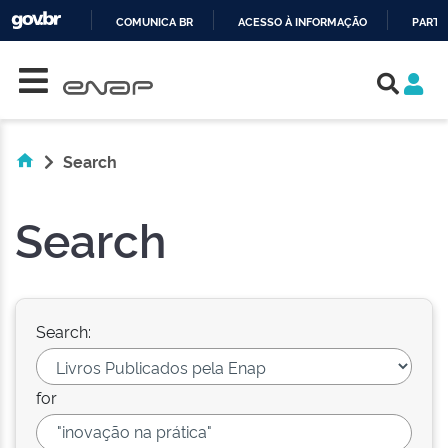
COMUNICA BR
ACESSO À INFORMAÇÃO
PARTI
Skip navigation
IR
PARA
O
CONTEÚDO
Search
Search
Search:
for