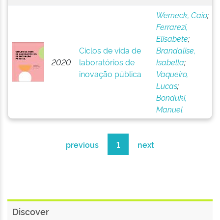
Werneck, Caio
;
Ferrarezi,
Elisabete
;
Ciclos de vida de
Brandalise,
2020
laboratórios de
Isabella
;
inovação pública
Vaqueiro,
Lucas
;
Bonduki,
Manuel
previous
1
next
Discover