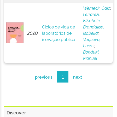
Werneck, Caio
;
Ferrarezi,
Elisabete
;
Ciclos de vida de
Brandalise,
2020
laboratórios de
Isabella
;
inovação pública
Vaqueiro,
Lucas
;
Bonduki,
Manuel
previous
1
next
Discover