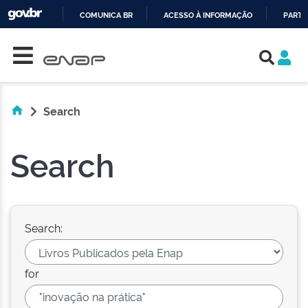
COMUNICA BR
ACESSO À INFORMAÇÃO
PARTI
Skip navigation
IR
PARA
O
CONTEÚDO
Search
Search
Search:
for