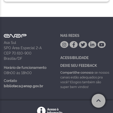
NAS REDES
Asa Sul
SPO Área Especial 2-A
CEP 70.610-900
ACESSIBILIDADE
Brasília/DF
DEIXE SEU FEEDBACK
Horário de funcionamento
Compartilhe conosco
se nossos
08h00 às 18h00
canais estão adequados pra
Contato
você? Elogios também são
biblioteca@enap.gov.br
super bem vindos!