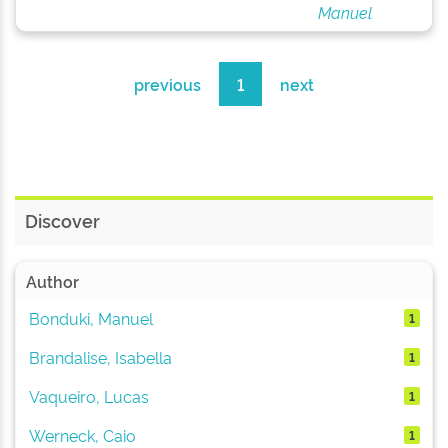
Manuel
previous
1
next
Discover
Author
Bonduki, Manuel
1
Brandalise, Isabella
1
Vaqueiro, Lucas
1
Werneck, Caio
1