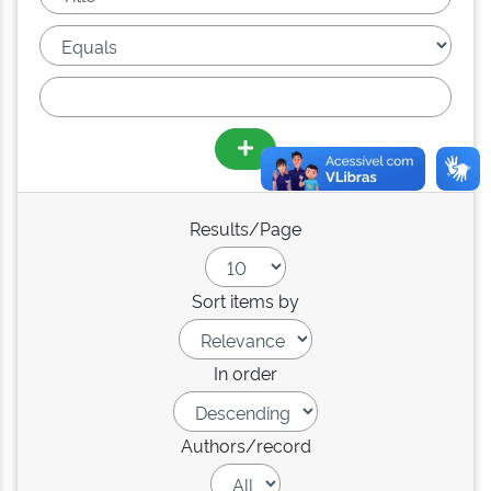
Results/Page
Sort items by
In order
Authors/record