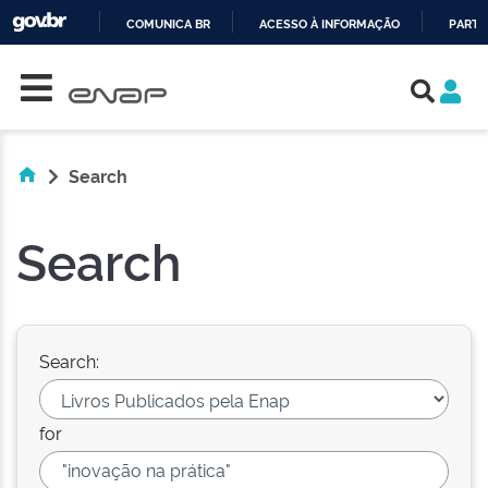
COMUNICA BR
ACESSO À INFORMAÇÃO
PARTI
Skip navigation
IR
PARA
O
CONTEÚDO
Search
Search
Search:
for