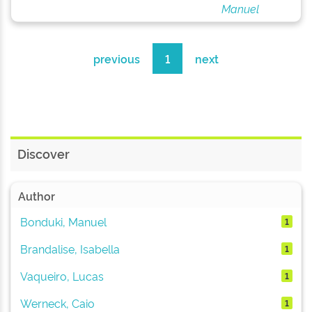
Manuel
previous
1
next
Discover
Author
Bonduki, Manuel
1
Brandalise, Isabella
1
Vaqueiro, Lucas
1
Werneck, Caio
1