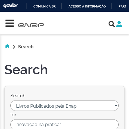
COMUNICA BR
ACESSO À INFORMAÇÃO
PARTI
Skip navigation
IR
PARA
O
CONTEÚDO
Search
Search
Search:
for