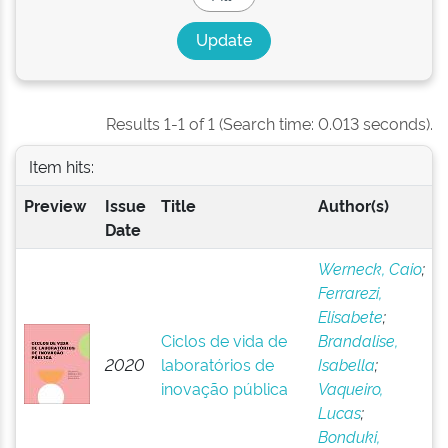
Results 1-1 of 1 (Search time: 0.013 seconds).
Item hits:
Preview
Issue
Title
Author(s)
Date
Werneck, Caio
;
Ferrarezi,
Elisabete
;
Ciclos de vida de
Brandalise,
2020
laboratórios de
Isabella
;
inovação pública
Vaqueiro,
Lucas
;
Bonduki,