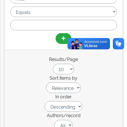
Results/Page
Sort items by
In order
Authors/record