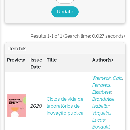
Results 1-1 of 1 (Search time: 0.027 seconds).
Item hits:
Preview
Issue
Title
Author(s)
Date
Werneck, Caio
;
Ferrarezi,
Elisabete
;
Ciclos de vida de
Brandalise,
2020
laboratórios de
Isabella
;
inovação pública
Vaqueiro,
Lucas
;
Bonduki,