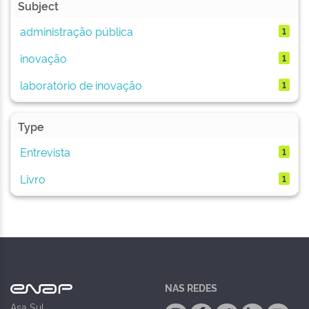
Subject
administração pública
1
inovação
1
laboratório de inovação
1
Type
Entrevista
1
Livro
1
NAS REDES
Asa Sul