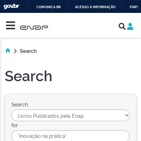
COMUNICA BR
ACESSO À INFORMAÇÃO
PARTI
Skip navigation
IR
PARA
O
CONTEÚDO
Search
Search
Search:
for