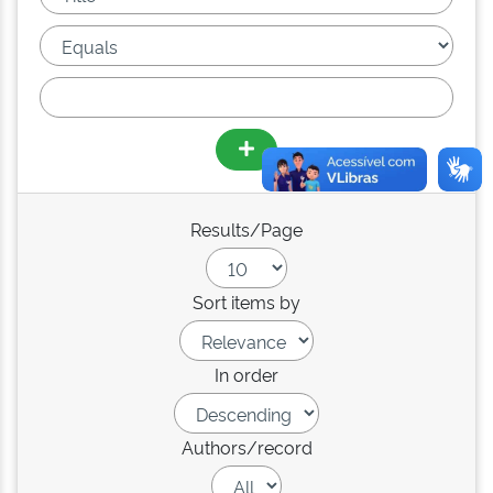
Results/Page
Sort items by
In order
Authors/record