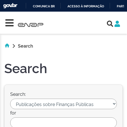
COMUNICA BR
ACESSO À INFORMAÇÃO
PARTI
Skip navigation
IR
PARA
O
CONTEÚDO
Search
Search
Search:
for