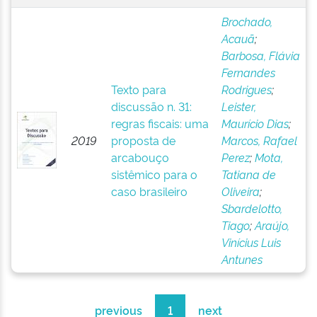
Brochado,
Acauã
;
Barbosa, Flávia
Fernandes
Texto para
Rodrigues
;
discussão n. 31:
Leister,
regras fiscais: uma
Maurício Dias
;
2019
proposta de
Marcos, Rafael
arcabouço
Perez
;
Mota,
sistêmico para o
Tatiana de
caso brasileiro
Oliveira
;
Sbardelotto,
Tiago
;
Araújo,
Vinícius Luis
Antunes
previous
1
next