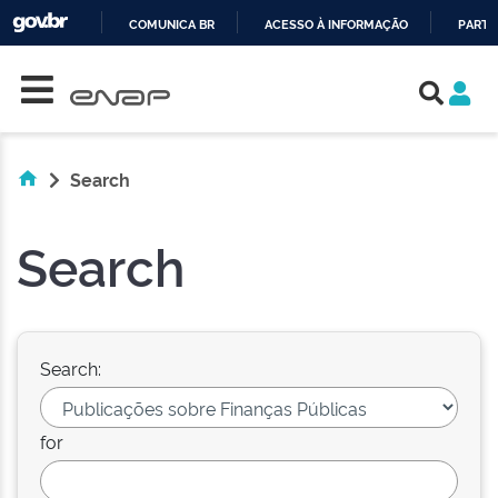
COMUNICA BR
ACESSO À INFORMAÇÃO
PARTI
Skip navigation
IR
PARA
O
CONTEÚDO
Search
Search
Search:
for