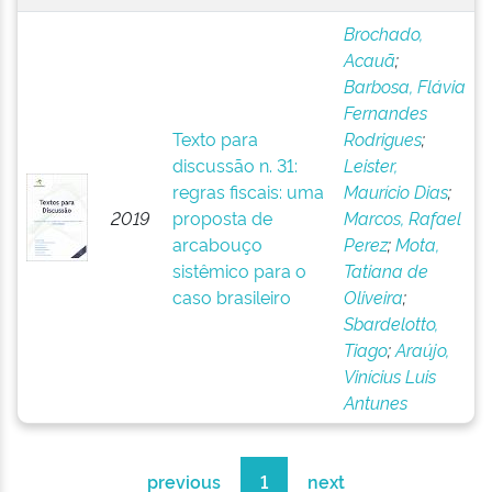
Brochado,
Acauã
;
Barbosa, Flávia
Fernandes
Texto para
Rodrigues
;
discussão n. 31:
Leister,
regras fiscais: uma
Maurício Dias
;
2019
proposta de
Marcos, Rafael
arcabouço
Perez
;
Mota,
sistêmico para o
Tatiana de
caso brasileiro
Oliveira
;
Sbardelotto,
Tiago
;
Araújo,
Vinícius Luis
Antunes
previous
1
next