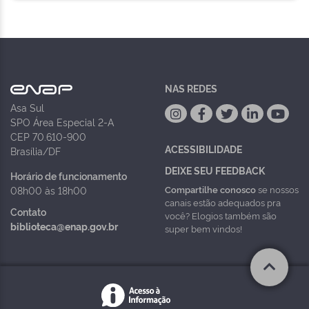
NAS REDES
Asa Sul
SPO Área Especial 2-A
CEP 70.610-900
ACESSIBILIDADE
Brasília/DF
DEIXE SEU FEEDBACK
Horário de funcionamento
Compartilhe conosco
se nossos
08h00 às 18h00
canais estão adequados pra
Contato
você? Elogios também são
biblioteca@enap.gov.br
super bem vindos!