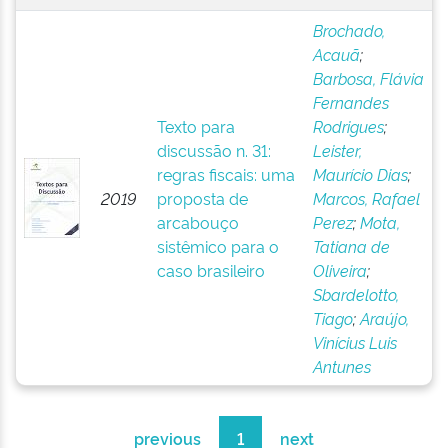
Brochado,
Acauã
;
Barbosa, Flávia
Fernandes
Texto para
Rodrigues
;
discussão n. 31:
Leister,
regras fiscais: uma
Maurício Dias
;
2019
proposta de
Marcos, Rafael
arcabouço
Perez
;
Mota,
sistêmico para o
Tatiana de
caso brasileiro
Oliveira
;
Sbardelotto,
Tiago
;
Araújo,
Vinícius Luis
Antunes
previous
1
next