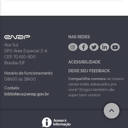
NAS REDES
Asa Sul
SPO Área Especial 2-A
CEP 70.610-900
ACESSIBILIDADE
Brasília/DF
DEIXE SEU FEEDBACK
Horário de funcionamento
Compartilhe conosco
se nossos
08h00 às 18h00
canais estão adequados pra
Contato
você? Elogios também são
biblioteca@enap.gov.br
super bem vindos!