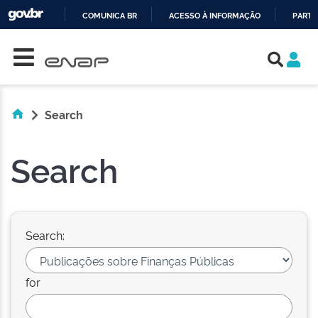
COMUNICA BR
ACESSO À INFORMAÇÃO
PARTI
Skip navigation
IR
PARA
O
CONTEÚDO
Search
Search
Search:
for