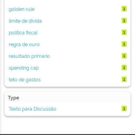
golden rule
1
limite de dívida
1
política fiscal
1
regra de ouro
1
resultado primário
1
spending cap
1
teto de gastos
1
Type
Texto para Discussão
1