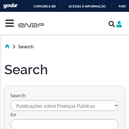
COMUNICA BR
ACESSO À INFORMAÇÃO
PARTI
Skip navigation
IR
PARA
O
CONTEÚDO
Search
Search
Search:
for