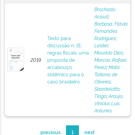
Brochado,
Acauã
;
Barbosa, Flávia
Fernandes
Texto para
Rodrigues
;
discussão n. 31:
Leister,
regras fiscais: uma
Maurício Dias
;
2019
proposta de
Marcos, Rafael
arcabouço
Perez
;
Mota,
sistêmico para o
Tatiana de
caso brasileiro
Oliveira
;
Sbardelotto,
Tiago
;
Araújo,
Vinícius Luis
Antunes
previous
1
next