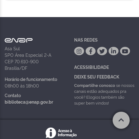
NAS REDES
Asa Sul
SPO Área Especial 2-A
CEP 70.610-900
ACESSIBILIDADE
Brasília/DF
DEIXE SEU FEEDBACK
Horário de funcionamento
Compartilhe conosco
se nossos
08h00 às 18h00
canais estão adequados pra
Contato
você? Elogios também são
biblioteca@enap.gov.br
super bem vindos!