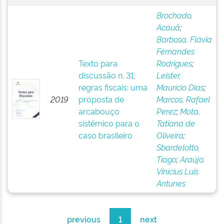
Brochado,
Acauã
;
Barbosa, Flávia
Fernandes
Texto para
Rodrigues
;
discussão n. 31:
Leister,
regras fiscais: uma
Maurício Dias
;
2019
proposta de
Marcos, Rafael
arcabouço
Perez
;
Mota,
sistêmico para o
Tatiana de
caso brasileiro
Oliveira
;
Sbardelotto,
Tiago
;
Araújo,
Vinícius Luis
Antunes
previous
1
next