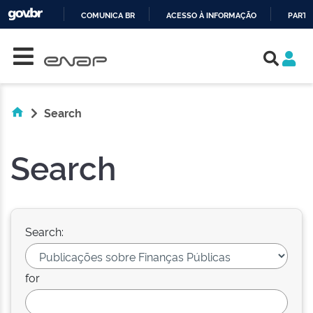
COMUNICA BR
ACESSO À INFORMAÇÃO
PARTI
Skip navigation
IR
PARA
O
CONTEÚDO
Search
Search
Search:
for