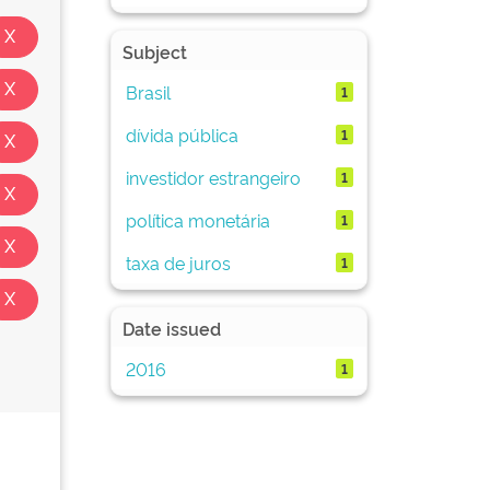
Subject
Brasil
1
dívida pública
1
investidor estrangeiro
1
política monetária
1
taxa de juros
1
Date issued
2016
1