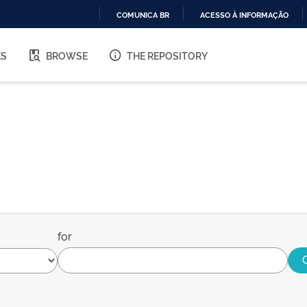
COMUNICA BR
ACESSO À INFORMAÇÃO
IR
PARA
ES
BROWSE
THE REPOSITORY
O
CONTEÚDO
for