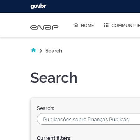
Skip navigation
HOME
COMMUNITI
Search
Search
Search:
Current filters: