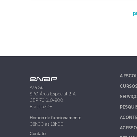
p
A ESCO
CURSO
Asa Sul
SPO Área Especial 2-A
SERVIÇ
CEP 70.610-900
Brasília/DF
PESQUI
ACONT
Horário de funcionamento
08h00 às 18h00
ACESSO
Contato