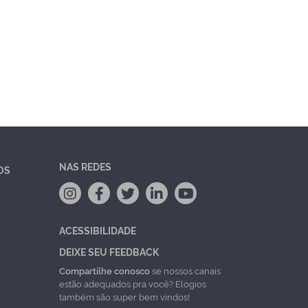
NAS REDES
OS
ACESSIBILIDADE
DEIXE SEU FEEDBACK
Compartilhe conosco
se nossos canais
estão adequados pra você? Elogios
também são super bem vindos!