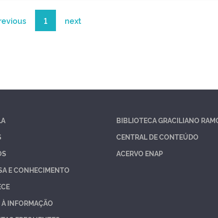
revious
1
next
LA
BIBLIOTECA GRACILIANO RAM
S
CENTRAL DE CONTEÚDO
OS
ACERVO ENAP
SA E CONHECIMENTO
ECE
 À INFORMAÇÃO