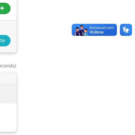
econds).