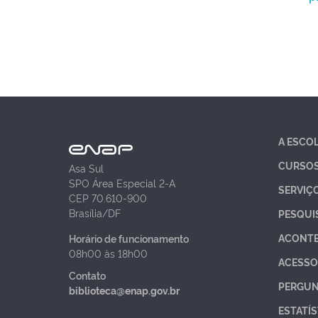
A ESCO
CURSO
Asa Sul
SPO Área Especial 2-A
SERVIÇ
CEP 70.610-900
Brasília/DF
PESQUI
ACONT
Horário de funcionamento
08h00 às 18h00
ACESSO
Contato
PERGUN
biblioteca@enap.gov.br
ESTATÍS