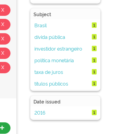
Subject
Brasil
1
dívida pública
1
investidor estrangeiro
1
política monetária
1
taxa de juros
1
títulos públicos
1
Date issued
2016
1