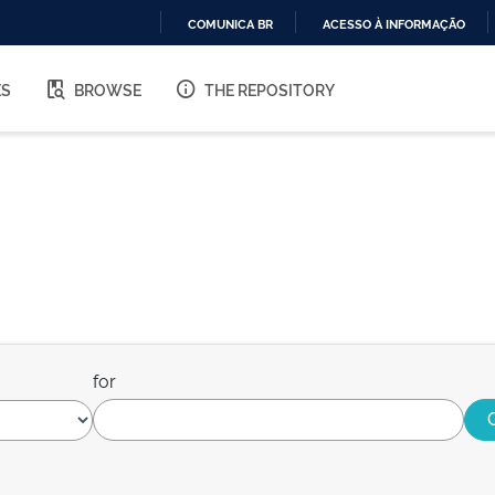
COMUNICA BR
ACESSO À INFORMAÇÃO
IR
PARA
ES
BROWSE
THE REPOSITORY
O
CONTEÚDO
for