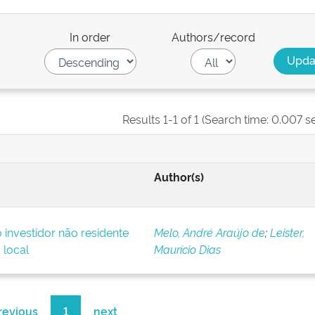
In order
Authors/record
Results 1-1 of 1 (Search time: 0.007 s
Author(s)
o investidor não residente
Melo, André Araújo de
;
Leister,
 local
Maurício Dias
revious
1
next