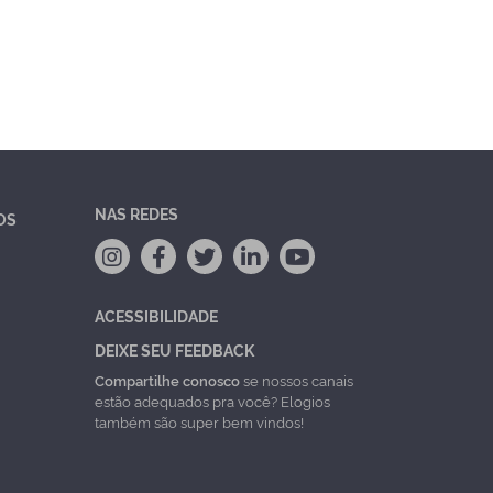
NAS REDES
OS
ACESSIBILIDADE
DEIXE SEU FEEDBACK
Compartilhe conosco
se nossos canais
estão adequados pra você? Elogios
também são super bem vindos!