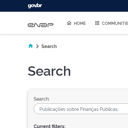
Skip navigation
HOME
COMMUNITI
Search
Search
Search:
Current filters: