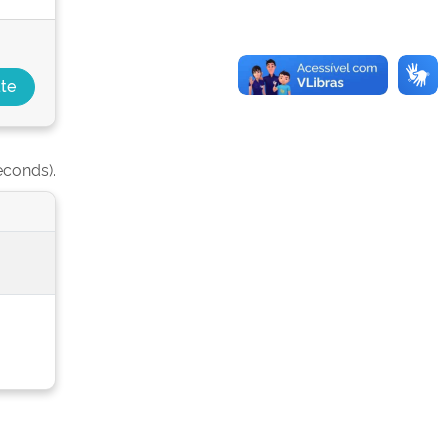
econds).