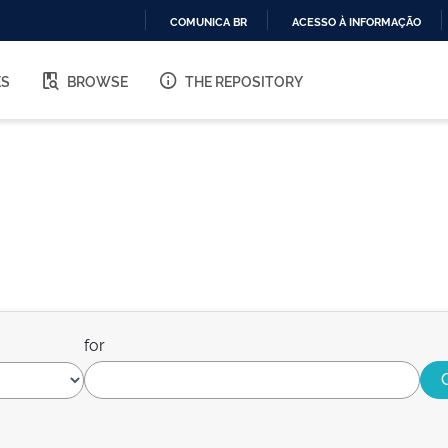
COMUNICA BR
ACESSO À INFORMAÇÃO
IR
PARA
ES
BROWSE
THE REPOSITORY
O
CONTEÚDO
for