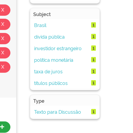
Subject
Brasil
1
dívida pública
1
investidor estrangeiro
1
política monetária
1
taxa de juros
1
títulos públicos
1
Type
Texto para Discussão
1