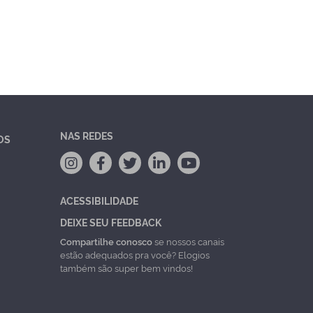
NAS REDES
OS
ACESSIBILIDADE
DEIXE SEU FEEDBACK
Compartilhe conosco
se nossos canais
estão adequados pra você? Elogios
também são super bem vindos!