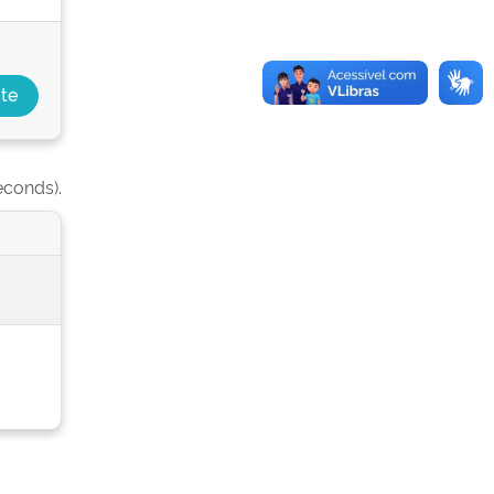
econds).