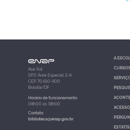
A ESCO
CURSO
Asa Sul
SPO Área Especial 2-A
SERVIÇ
CEP 70.610-900
Brasília/DF
PESQUI
ACONT
Horário de funcionamento
08h00 às 18h00
ACESSO
Contato
PERGUN
biblioteca@enap.gov.br
ESTATÍS