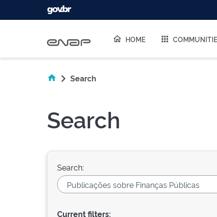
Skip navigation
HOME
COMMUNITI
Search
Search
Search:
Current filters: