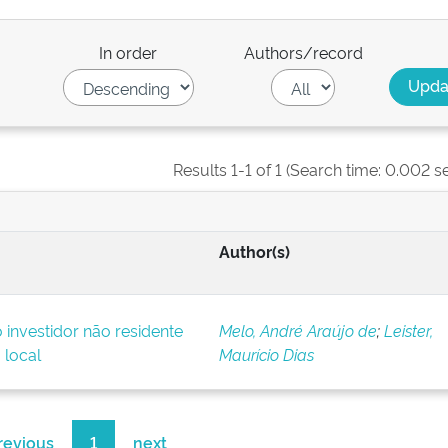
In order
Authors/record
Results 1-1 of 1 (Search time: 0.002 s
Author(s)
o investidor não residente
Melo, André Araújo de
;
Leister,
 local
Maurício Dias
revious
1
next