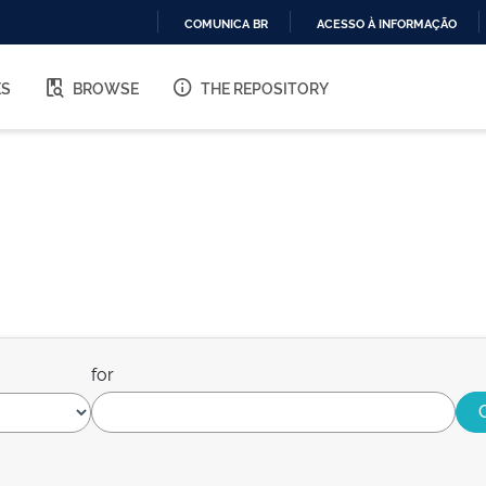
COMUNICA BR
ACESSO À INFORMAÇÃO
IR
PARA
ES
BROWSE
THE REPOSITORY
O
CONTEÚDO
for