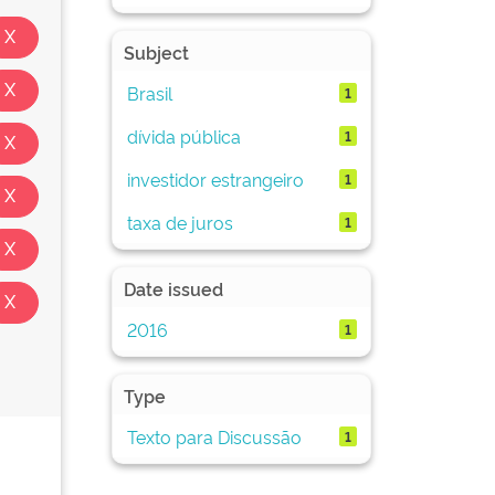
Subject
Brasil
1
dívida pública
1
investidor estrangeiro
1
taxa de juros
1
Date issued
2016
1
Type
Texto para Discussão
1