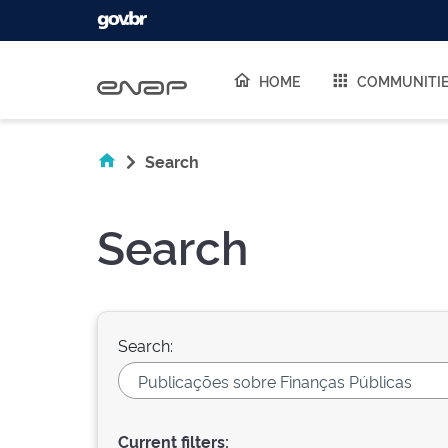
Skip navigation
HOME
COMMUNITI
Search
Search
Search:
Current filters: