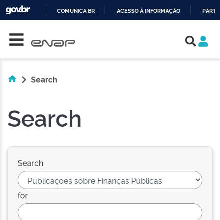
COMUNICA BR
ACESSO À INFORMAÇÃO
PARTI
Skip navigation
IR
PARA
O
CONTEÚDO
Search
Search
Search:
for