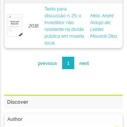
Texto para
discussão n. 25: o
Melo, André
investidor não
Araújo de
;
2016
residente na dívida
Leister,
pública em moeda
Maurício Dias
local
previous
1
next
Discover
Author