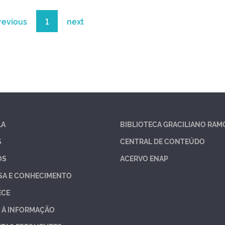
revious
1
next
LA
BIBLIOTECA GRACILIANO RAM
S
CENTRAL DE CONTEÚDO
OS
ACERVO ENAP
SA E CONHECIMENTO
ECE
 À INFORMAÇÃO