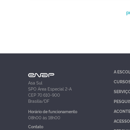
p
A ESCO
CURSO
Asa Sul
SPO Área Especial 2-A
SERVIÇ
CEP 70.610-900
Brasília/DF
PESQUI
ACONT
Horário de funcionamento
08h00 às 18h00
ACESSO
Contato