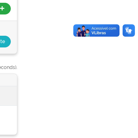
econds).