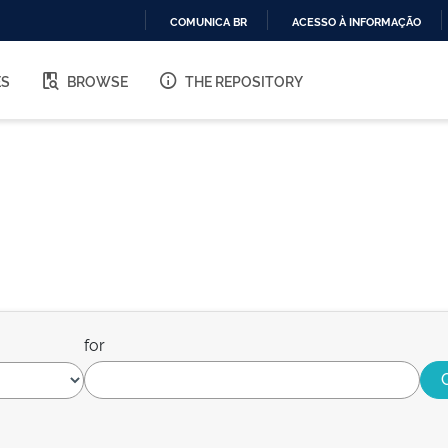
COMUNICA BR
ACESSO À INFORMAÇÃO
IR
PARA
ES
BROWSE
THE REPOSITORY
O
CONTEÚDO
for