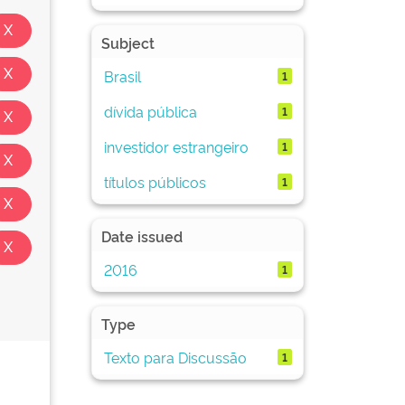
Subject
Brasil
1
dívida pública
1
investidor estrangeiro
1
títulos públicos
1
Date issued
2016
1
Type
Texto para Discussão
1