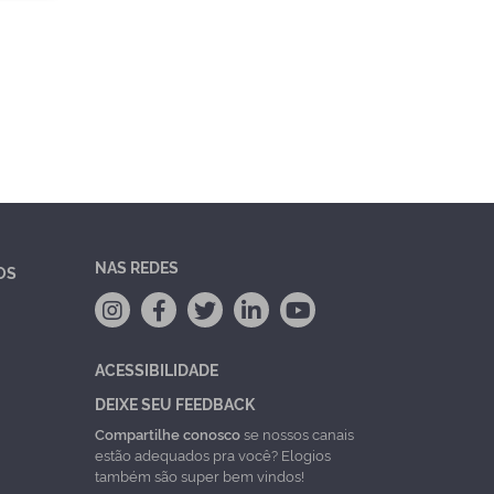
NAS REDES
OS
ACESSIBILIDADE
DEIXE SEU FEEDBACK
Compartilhe conosco
se nossos canais
estão adequados pra você? Elogios
também são super bem vindos!