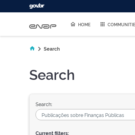
Skip navigation
HOME
COMMUNITI
Search
Search
Search:
Current filters: