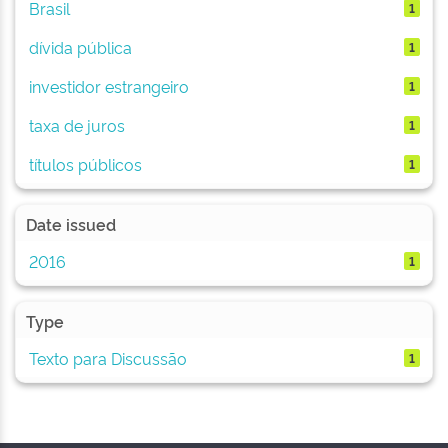
Brasil
1
dívida pública
1
investidor estrangeiro
1
taxa de juros
1
títulos públicos
1
Date issued
2016
1
Type
Texto para Discussão
1