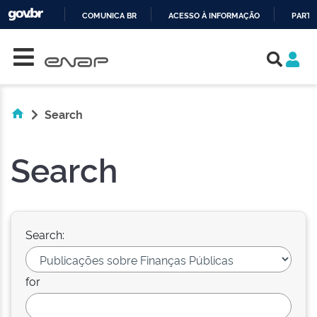
COMUNICA BR
ACESSO À INFORMAÇÃO
PARTI
Skip navigation
IR
PARA
O
CONTEÚDO
Search
Search
Search:
for