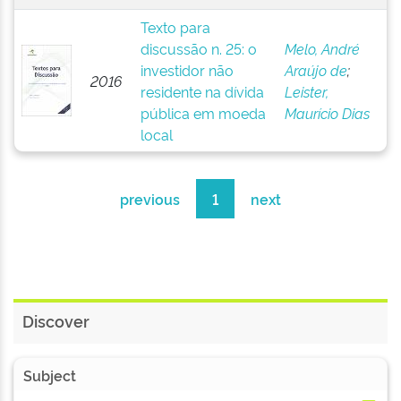
Texto para
discussão n. 25: o
Melo, André
investidor não
Araújo de
;
2016
residente na dívida
Leister,
pública em moeda
Maurício Dias
local
previous
1
next
Discover
Subject