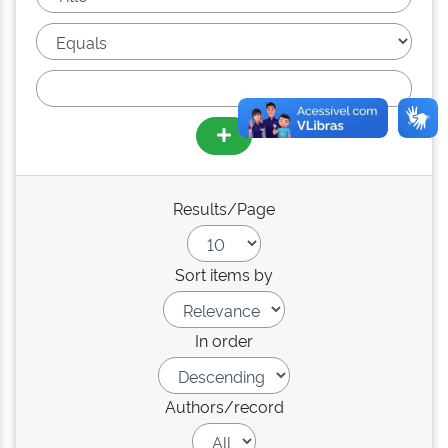
Results/Page
Sort items by
In order
Authors/record