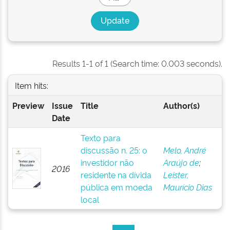
Results 1-1 of 1 (Search time: 0.003 seconds).
Item hits:
Preview
Issue
Title
Author(s)
Date
Texto para
discussão n. 25: o
Melo, André
investidor não
Araújo de
;
2016
residente na dívida
Leister,
pública em moeda
Maurício Dias
local