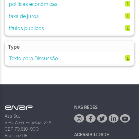
políticas econômicas
1
taxa de juros
1
títulos públicos
1
Type
Texto para Discussão
1
NAS REDES
Asa Sul
SPO Área Especial 2-A
CEP 70.610-900
ACESSIBILIDADE
Brasília/DF