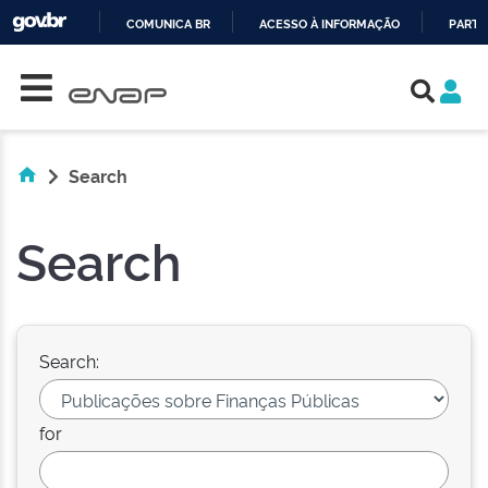
COMUNICA BR
ACESSO À INFORMAÇÃO
PARTI
Skip navigation
IR
PARA
O
CONTEÚDO
Search
Search
Search:
for