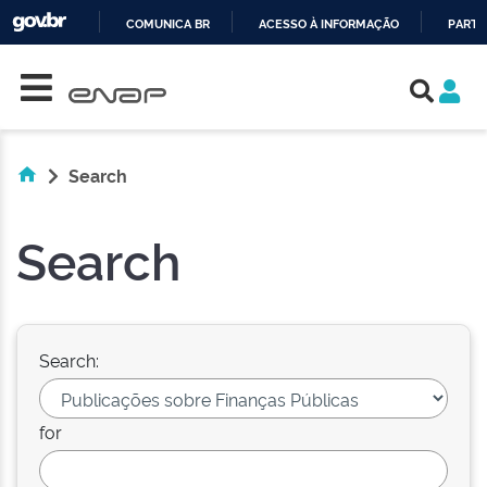
COMUNICA BR
ACESSO À INFORMAÇÃO
PARTI
Skip navigation
IR
PARA
O
CONTEÚDO
Search
Search
Search:
for