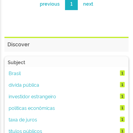
previous
1
next
Discover
Subject
Brasil
1
dívida pública
1
investidor estrangeiro
1
políticas econômicas
1
taxa de juros
1
títulos públicos
1