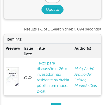
Results 1-1 of 1 (Search time: 0.094 seconds).
Item hits:
Preview
Issue
Title
Author(s)
Date
Texto para
discussão n. 25: o
Melo, André
investidor não
Araújo de
;
2016
residente na dívida
Leister,
pública em moeda
Maurício Dias
local