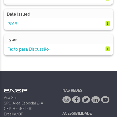
Date issued
2016
1
Type
Texto para Discussão
1
NAS REDES
Asa Sul
SPO Área Especial 2-A
CEP 70.610-900
ACESSIBILIDADE
Brasília/DF