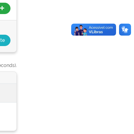
econds).