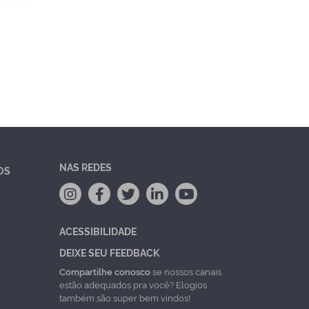
NAS REDES
OS
ACESSIBILIDADE
DEIXE SEU FEEDBACK
Compartilhe conosco
se nossos canais
estão adequados pra você? Elogios
também são super bem vindos!