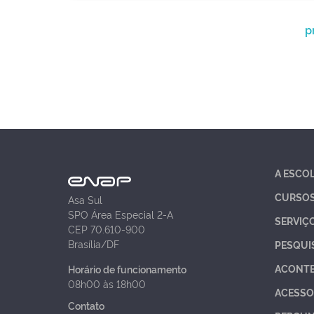
p
A ESCO
CURSO
Asa Sul
SPO Área Especial 2-A
SERVIÇ
CEP 70.610-900
Brasília/DF
PESQUI
ACONT
Horário de funcionamento
08h00 às 18h00
ACESSO
Contato