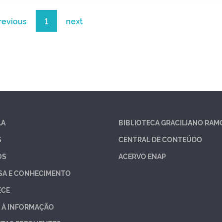
revious
1
next
LA
BIBLIOTECA GRACILIANO RAM
S
CENTRAL DE CONTEÚDO
OS
ACERVO ENAP
SA E CONHECIMENTO
ECE
 À INFORMAÇÃO