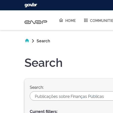
Skip navigation
HOME
COMMUNITI
Search
Search
Search:
Current filters: