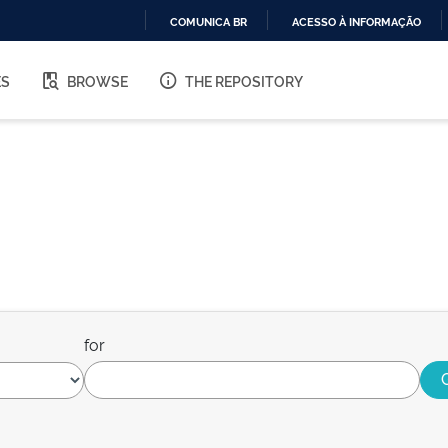
COMUNICA BR
ACESSO À INFORMAÇÃO
IR
PARA
ES
BROWSE
THE REPOSITORY
O
CONTEÚDO
for