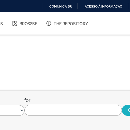
COMUNICA BR
ACESSO À INFORMAÇÃO
IR
PARA
ES
BROWSE
THE REPOSITORY
O
CONTEÚDO
for