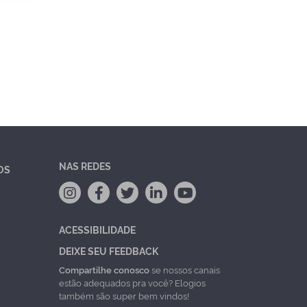
NAS REDES
OS
ACESSIBILIDADE
DEIXE SEU FEEDBACK
Compartilhe conosco
se nossos canais
estão adequados pra você? Elogios
também são super bem vindos!