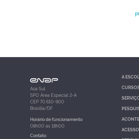
p
A ESCO
CURSO
Asa Sul
SPO Área Especial 2-A
SERVIÇ
CEP 70.610-900
Brasília/DF
PESQUI
ACONT
Horário de funcionamento
08h00 às 18h00
ACESSO
Contato