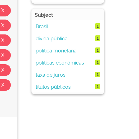
Subject
Brasil
1
dívida pública
1
política monetária
1
políticas econômicas
1
taxa de juros
1
títulos públicos
1