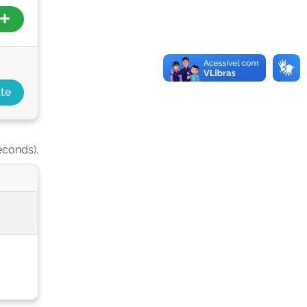
econds).