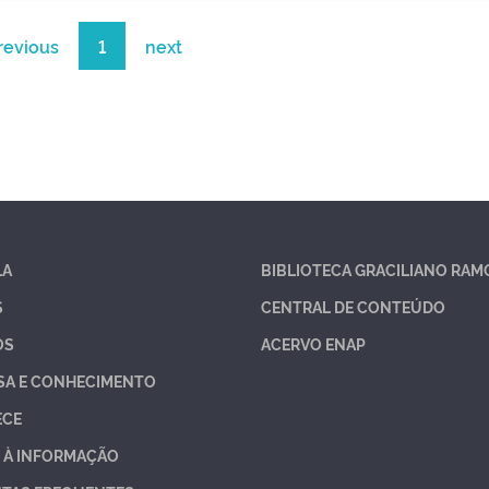
revious
1
next
LA
BIBLIOTECA GRACILIANO RAM
S
CENTRAL DE CONTEÚDO
OS
ACERVO ENAP
SA E CONHECIMENTO
ECE
 À INFORMAÇÃO