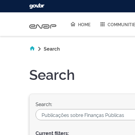
Skip navigation
HOME
COMMUNITI
Search
Search
Search:
Current filters: