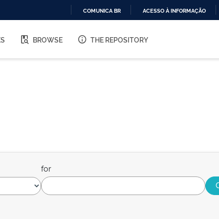
COMUNICA BR
ACESSO À INFORMAÇÃO
IR
PARA
ES
BROWSE
THE REPOSITORY
O
CONTEÚDO
for