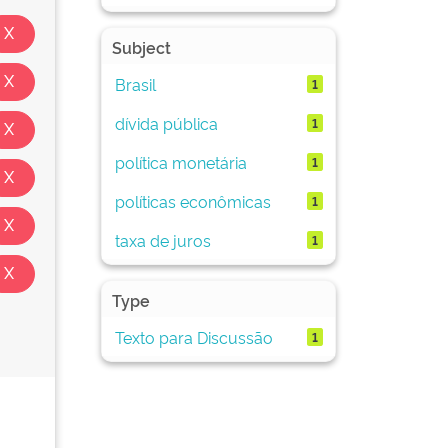
Subject
Brasil
1
dívida pública
1
política monetária
1
políticas econômicas
1
taxa de juros
1
Type
Texto para Discussão
1