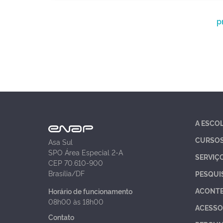
p
A ESCO
CURSO
Asa Sul
SPO Área Especial 2-A
SERVIÇ
CEP 70.610-900
Brasília/DF
PESQUI
ACONT
Horário de funcionamento
08h00 às 18h00
ACESSO
Contato