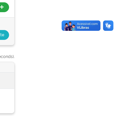
econds).