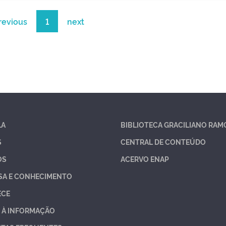
revious
1
next
LA
BIBLIOTECA GRACILIANO RAM
S
CENTRAL DE CONTEÚDO
OS
ACERVO ENAP
SA E CONHECIMENTO
ECE
 À INFORMAÇÃO