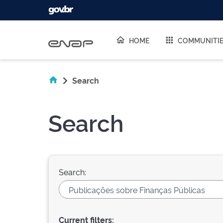
Skip navigation
HOME
COMMUNITI
Search
Search
Search:
Current filters: