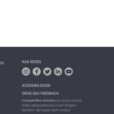
NAS REDES
OS
ACESSIBILIDADE
DEIXE SEU FEEDBACK
Compartilhe conosco
se nossos canais
estão adequados pra você? Elogios
também são super bem vindos!