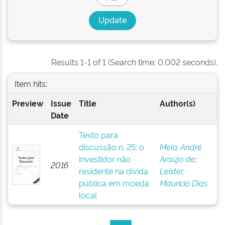
Results 1-1 of 1 (Search time: 0.002 seconds).
Item hits:
Preview
Issue
Title
Author(s)
Date
Texto para
discussão n. 25: o
Melo, André
investidor não
Araújo de
;
2016
residente na dívida
Leister,
pública em moeda
Maurício Dias
local