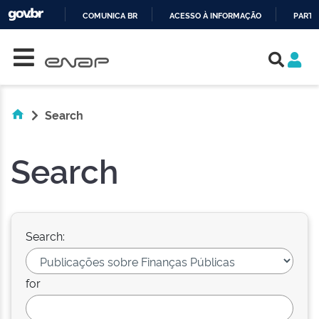
COMUNICA BR
ACESSO À INFORMAÇÃO
PARTI
Skip navigation
IR
PARA
O
CONTEÚDO
Search
Search
Search:
for