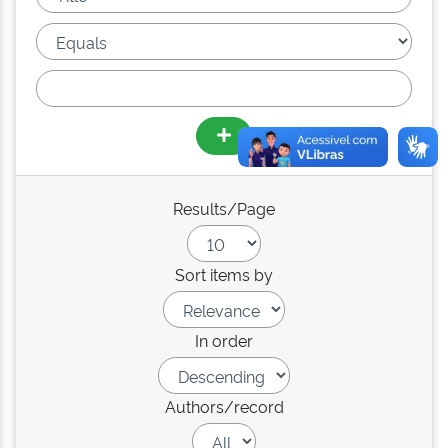
Results/Page
Sort items by
In order
Authors/record