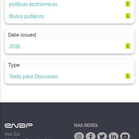
políticas econômicas
1
títulos públicos
1
Date issued
2016
1
Type
Texto para Discussão
1
NAS REDES
Asa Sul