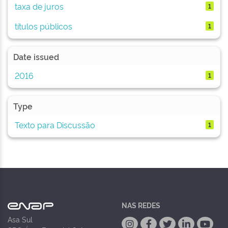
taxa de juros
1
títulos públicos
1
Date issued
2016
1
Type
Texto para Discussão
1
NAS REDES
Asa Sul