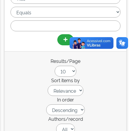
Results/Page
Sort items by
In order
Authors/record