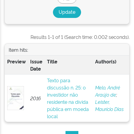
Results 1-1 of 1 (Search time: 0.002 seconds).
Item hits:
Preview
Issue
Title
Author(s)
Date
Texto para
discussão n. 25: o
Melo, André
investidor não
Araújo de
;
2016
residente na dívida
Leister,
pública em moeda
Maurício Dias
local