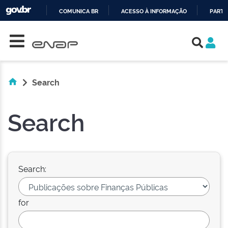
COMUNICA BR
ACESSO À INFORMAÇÃO
PARTI
Skip navigation
IR
PARA
O
CONTEÚDO
Search
Search
Search:
for