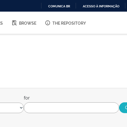
COMUNICA BR
ACESSO À INFORMAÇÃO
IR
PARA
ES
BROWSE
THE REPOSITORY
O
CONTEÚDO
for