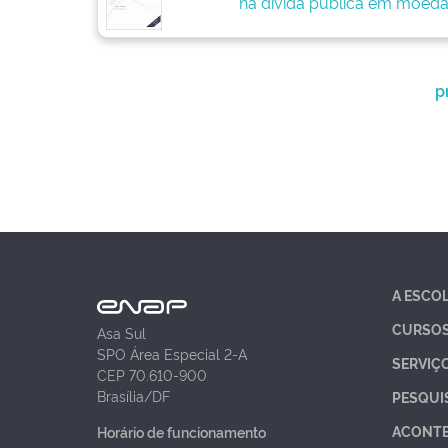
na dívida pública em moeda
p
A ESCO
CURSO
Asa Sul
SPO Área Especial 2-A
SERVIÇ
CEP 70.610-900
Brasília/DF
PESQUI
ACONT
Horário de funcionamento