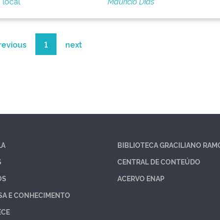
 local
Maurício Dias
revious
1
next
LA
BIBLIOTECA GRACILIANO RAM
S
CENTRAL DE CONTEÚDO
OS
ACERVO ENAP
SA E CONHECIMENTO
ECE