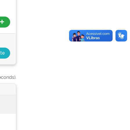
econds).