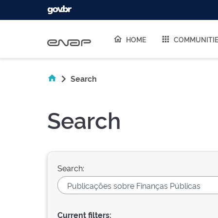
Skip navigation
HOME
COMMUNITI
Search
Search
Search:
Current filters: