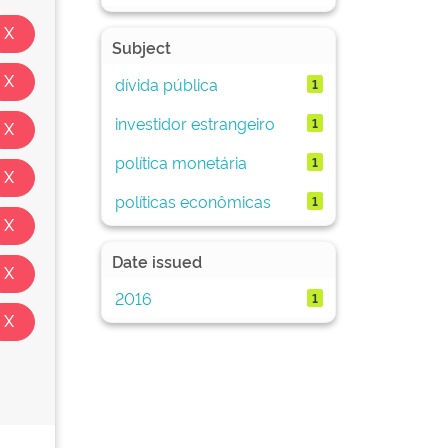
Subject
dívida pública
1
investidor estrangeiro
1
política monetária
1
políticas econômicas
1
Date issued
2016
1