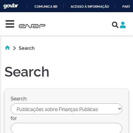
COMUNICA BR
ACESSO À INFORMAÇÃO
PARTI
Skip navigation
IR
PARA
O
CONTEÚDO
Search
Search
Search:
for