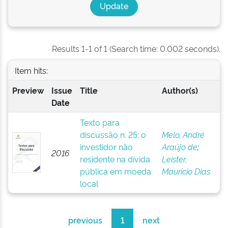
Results 1-1 of 1 (Search time: 0.002 seconds).
Item hits:
Preview
Issue
Title
Author(s)
Date
Texto para
discussão n. 25: o
Melo, André
investidor não
Araújo de
;
2016
residente na dívida
Leister,
pública em moeda
Maurício Dias
local
previous
1
next