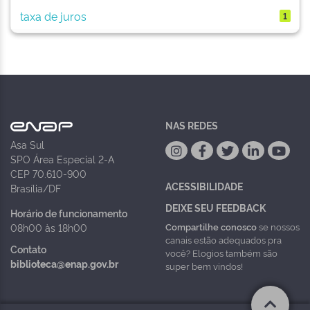
taxa de juros
1
NAS REDES
Asa Sul
SPO Área Especial 2-A
CEP 70.610-900
ACESSIBILIDADE
Brasília/DF
DEIXE SEU FEEDBACK
Horário de funcionamento
Compartilhe conosco
se nossos
08h00 às 18h00
canais estão adequados pra
Contato
você? Elogios também são
biblioteca@enap.gov.br
super bem vindos!