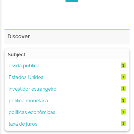
Discover
Subject
dívida pública
1
Estados Unidos
1
investidor estrangeiro
1
política monetária
1
políticas econômicas
1
taxa de juros
1