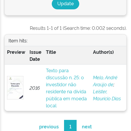
Results 1-1 of 1 (Search time: 0.002 seconds).
Item hits:
Preview
Issue
Title
Author(s)
Date
Texto para
discussão n. 25: o
Melo, André
investidor não
Araújo de
;
2016
residente na dívida
Leister,
pública em moeda
Maurício Dias
local
previous
1
next