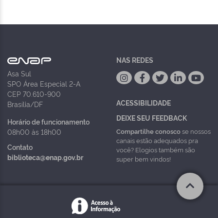
NAS REDES
Asa Sul
SPO Área Especial 2-A
CEP 70.610-900
ACESSIBILIDADE
Brasília/DF
DEIXE SEU FEEDBACK
Horário de funcionamento
Compartilhe conosco
se nossos
08h00 às 18h00
canais estão adequados pra
Contato
você? Elogios também são
biblioteca@enap.gov.br
super bem vindos!