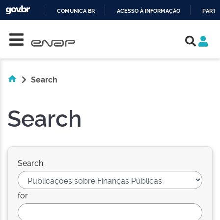
COMUNICA BR
ACESSO À INFORMAÇÃO
PARTI
Skip navigation
IR
PARA
O
CONTEÚDO
Search
Search
Search:
for