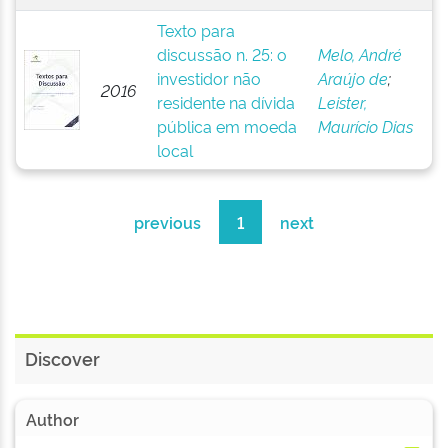
Texto para
discussão n. 25: o
Melo, André
investidor não
Araújo de
;
2016
residente na dívida
Leister,
pública em moeda
Maurício Dias
local
previous
1
next
Discover
Author