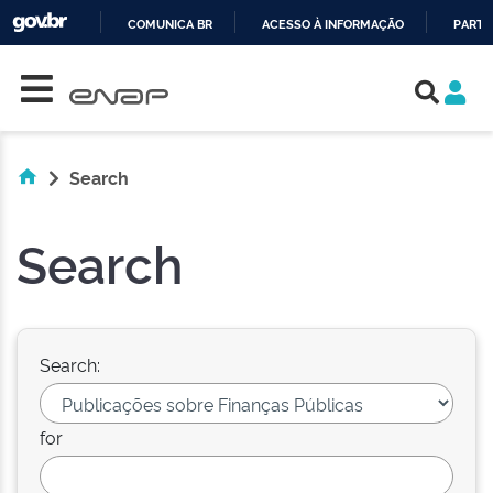
COMUNICA BR
ACESSO À INFORMAÇÃO
PARTI
Skip navigation
IR
PARA
O
CONTEÚDO
Search
Search
Search:
for