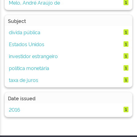
Melo, André Araújo de
1
Subject
dívida pública
1
Estados Unidos
1
investidor estrangeiro
1
política monetária
1
taxa de juros
1
Date issued
2016
1