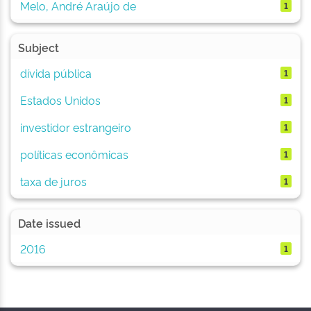
Melo, André Araújo de
1
Subject
dívida pública
1
Estados Unidos
1
investidor estrangeiro
1
políticas econômicas
1
taxa de juros
1
Date issued
2016
1