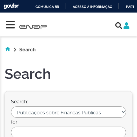
COMUNICA BR
ACESSO À INFORMAÇÃO
PARTI
Skip navigation
IR
PARA
O
CONTEÚDO
Search
Search
Search:
for