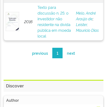
Texto para
discussão n. 25: o
Melo, André
investidor não
Araújo de
;
2016
residente na dívida
Leister,
pública em moeda
Maurício Dias
local
previous
1
next
Discover
Author