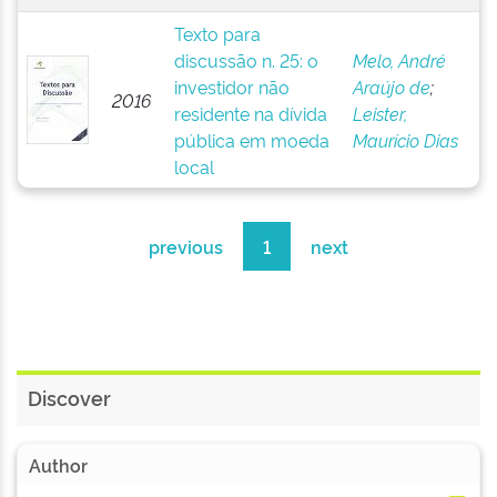
Texto para
discussão n. 25: o
Melo, André
investidor não
Araújo de
;
2016
residente na dívida
Leister,
pública em moeda
Maurício Dias
local
previous
1
next
Discover
Author