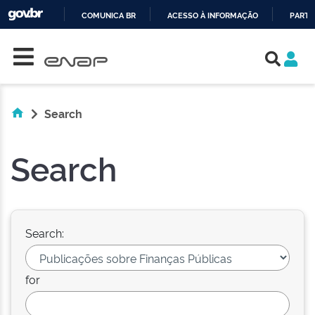
COMUNICA BR
ACESSO À INFORMAÇÃO
PARTI
Skip navigation
IR
PARA
O
CONTEÚDO
Search
Search
Search:
for