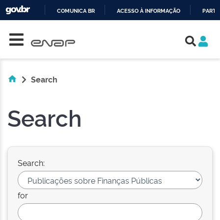
COMUNICA BR
ACESSO À INFORMAÇÃO
PARTI
Skip navigation
IR
PARA
O
CONTEÚDO
Search
Search
Search:
for