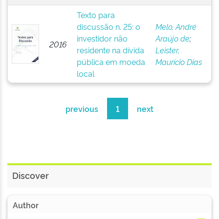
Texto para
discussão n. 25: o
Melo, André
investidor não
Araújo de
;
2016
residente na dívida
Leister,
pública em moeda
Maurício Dias
local
previous
1
next
Discover
Author