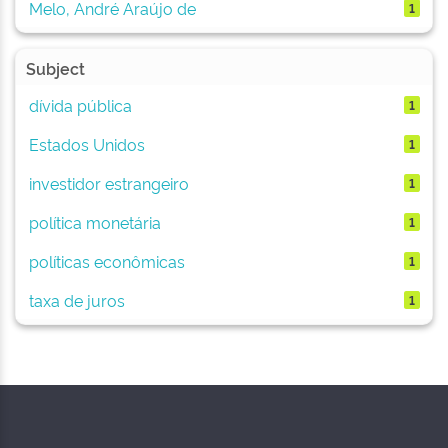
Melo, André Araújo de
1
Subject
dívida pública
1
Estados Unidos
1
investidor estrangeiro
1
política monetária
1
políticas econômicas
1
taxa de juros
1