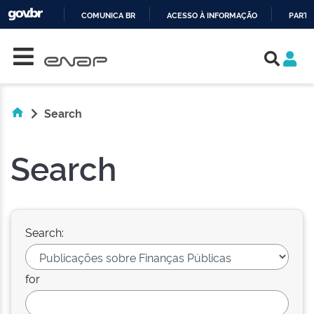
COMUNICA BR
ACESSO À INFORMAÇÃO
PARTI
Skip navigation
IR
PARA
O
CONTEÚDO
Search
Search
Search:
for