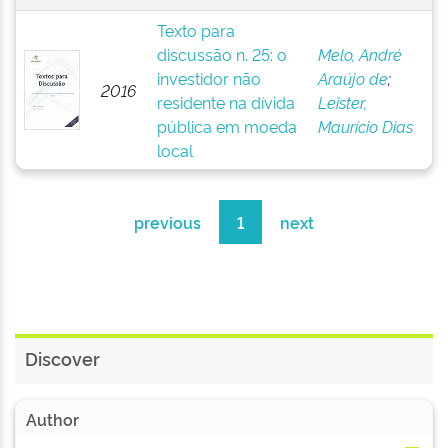
Texto para
discussão n. 25: o
Melo, André
investidor não
Araújo de
;
2016
residente na dívida
Leister,
pública em moeda
Maurício Dias
local
previous
1
next
Discover
Author