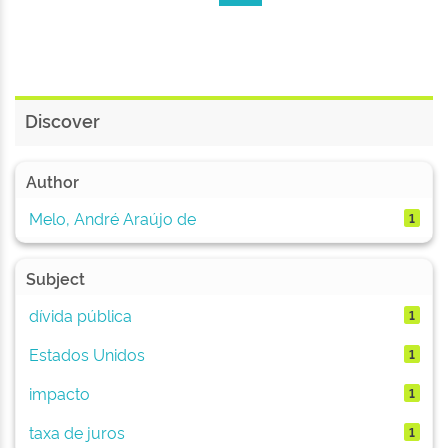
Discover
Author
Melo, André Araújo de
1
Subject
dívida pública
1
Estados Unidos
1
impacto
1
taxa de juros
1