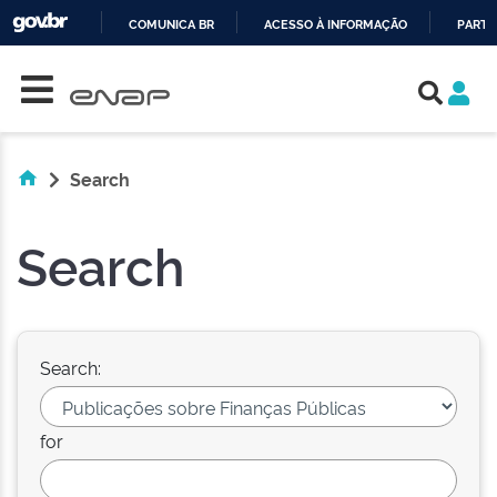
COMUNICA BR
ACESSO À INFORMAÇÃO
PARTI
Skip navigation
IR
PARA
O
CONTEÚDO
Search
Search
Search:
for