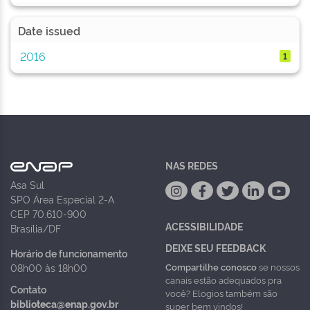
Date issued
2016
1
NAS REDES
Asa Sul
SPO Área Especial 2-A
CEP 70.610-900
ACESSIBILIDADE
Brasília/DF
DEIXE SEU FEEDBACK
Horário de funcionamento
Compartilhe conosco
se nossos
08h00 às 18h00
canais estão adequados pra
Contato
você? Elogios também são
biblioteca@enap.gov.br
super bem vindos!