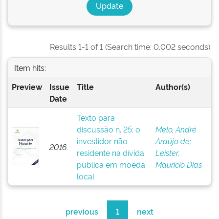
Results 1-1 of 1 (Search time: 0.002 seconds).
Item hits:
Preview
Issue
Title
Author(s)
Date
Texto para
discussão n. 25: o
Melo, André
investidor não
Araújo de
;
2016
residente na dívida
Leister,
pública em moeda
Maurício Dias
local
previous
1
next