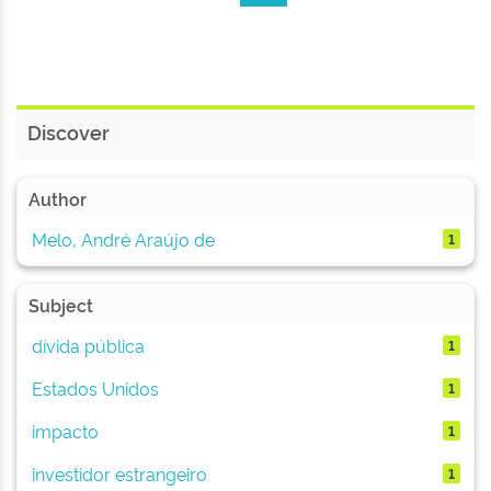
Discover
Author
Melo, André Araújo de
1
Subject
dívida pública
1
Estados Unidos
1
impacto
1
investidor estrangeiro
1