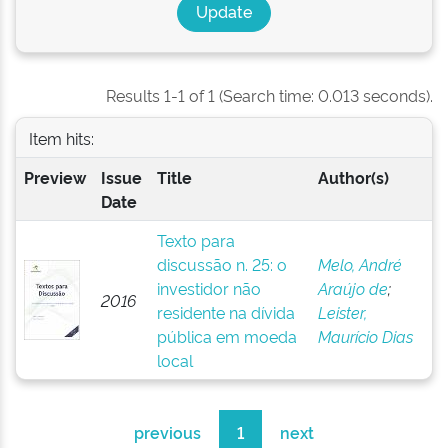
Results 1-1 of 1 (Search time: 0.013 seconds).
Item hits:
Preview
Issue
Title
Author(s)
Date
Texto para
discussão n. 25: o
Melo, André
investidor não
Araújo de
;
2016
residente na dívida
Leister,
pública em moeda
Maurício Dias
local
previous
1
next