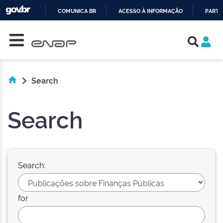
COMUNICA BR
ACESSO À INFORMAÇÃO
PARTI
Skip navigation
IR
PARA
O
CONTEÚDO
Search
Search
Search:
for