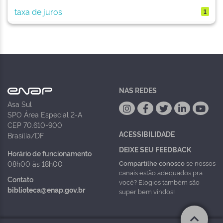
taxa de juros
1
NAS REDES
Asa Sul
SPO Área Especial 2-A
CEP 70.610-900
ACESSIBILIDADE
Brasília/DF
DEIXE SEU FEEDBACK
Horário de funcionamento
Compartilhe conosco
se nossos
08h00 às 18h00
canais estão adequados pra
Contato
você? Elogios também são
biblioteca@enap.gov.br
super bem vindos!