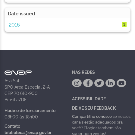
Date issued
2016
1
NAS REDES
Asa Sul
SPO Área Especial 2-A
CEP 70.610-900
ACESSIBILIDADE
Brasília/DF
DEIXE SEU FEEDBACK
Horário de funcionamento
Compartilhe conosco
se nossos
08h00 às 18h00
canais estão adequados pra
Contato
você? Elogios também são
biblioteca@enap.gov.br
super bem vindos!