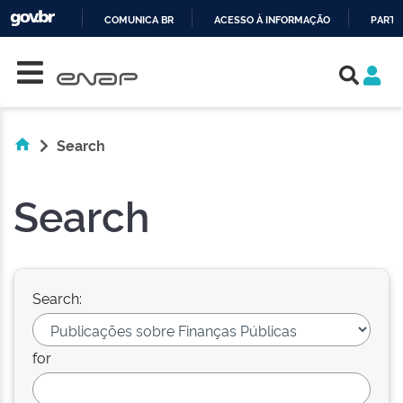
COMUNICA BR
ACESSO À INFORMAÇÃO
PARTI
Skip navigation
IR
PARA
O
CONTEÚDO
Search
Search
Search:
for