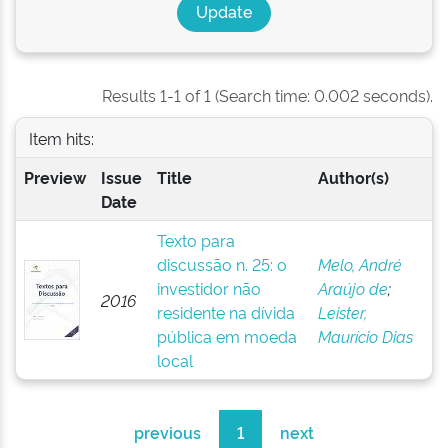
Results 1-1 of 1 (Search time: 0.002 seconds).
Item hits:
Preview
Issue
Title
Author(s)
Date
Texto para
discussão n. 25: o
Melo, André
investidor não
Araújo de
;
2016
residente na dívida
Leister,
pública em moeda
Maurício Dias
local
previous
1
next