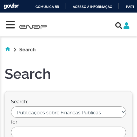
COMUNICA BR
ACESSO À INFORMAÇÃO
PARTI
Skip navigation
IR
PARA
O
CONTEÚDO
Search
Search
Search:
for