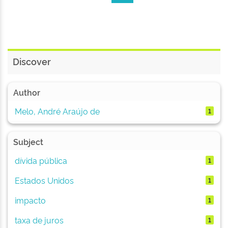
Discover
Author
Melo, André Araújo de
1
Subject
dívida pública
1
Estados Unidos
1
impacto
1
taxa de juros
1