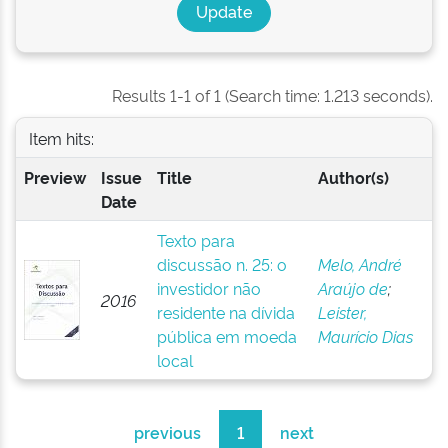
Results 1-1 of 1 (Search time: 1.213 seconds).
Item hits:
Preview
Issue
Title
Author(s)
Date
Texto para
discussão n. 25: o
Melo, André
investidor não
Araújo de
;
2016
residente na dívida
Leister,
pública em moeda
Maurício Dias
local
previous
1
next