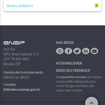
títulos públicos
1
NAS REDES
Asa Sul
SPO Área Especial 2-A
CEP 70.610-900
ACESSIBILIDADE
Brasília/DF
DEIXE SEU FEEDBACK
Horário de funcionamento
Compartilhe conosco
se nossos
08h00 às 18h00
canais estão adequados pra
Contato
você? Elogios também são
biblioteca@enap.gov.br
super bem vindos!