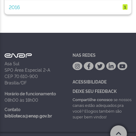
2016
1
NAS REDES
Asa Sul
SPO Área Especial 2-A
CEP 70.610-900
ACESSIBILIDADE
Brasília/DF
DEIXE SEU FEEDBACK
Horário de funcionamento
Compartilhe conosco
se nossos
08h00 às 18h00
canais estão adequados pra
Contato
você? Elogios também são
biblioteca@enap.gov.br
super bem vindos!