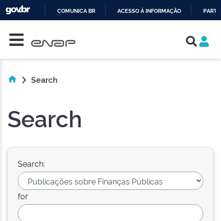
COMUNICA BR
ACESSO À INFORMAÇÃO
PARTI
Skip navigation
IR
PARA
O
CONTEÚDO
Search
Search
Search:
for