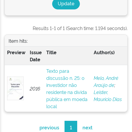
Results 1-1 of 1 (Search time: 1.194 seconds).
Item hits:
Preview
Issue
Title
Author(s)
Date
Texto para
discussão n. 25: o
Melo, André
investidor não
Araújo de
;
2016
residente na dívida
Leister,
pública em moeda
Maurício Dias
local
previous
1
next