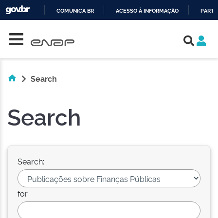
COMUNICA BR
ACESSO À INFORMAÇÃO
PARTI
Skip navigation
IR
PARA
O
CONTEÚDO
Search
Search
Search:
for