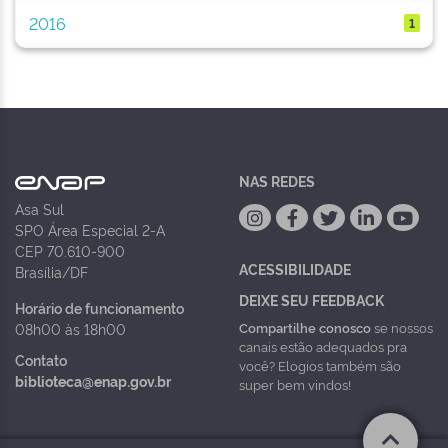
2016
1
NAS REDES
Asa Sul
SPO Área Especial 2-A
CEP 70.610-900
ACESSIBILIDADE
Brasília/DF
DEIXE SEU FEEDBACK
Horário de funcionamento
Compartilhe conosco
se nossos
08h00 às 18h00
canais estão adequados pra
Contato
você? Elogios também são
biblioteca@enap.gov.br
super bem vindos!