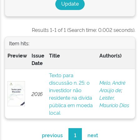
Results 1-1 of 1 (Search time: 0.002 seconds).
Item hits:
Preview
Issue
Title
Author(s)
Date
Texto para
discussão n. 25: o
Melo, André
investidor não
Araújo de
;
2016
residente na dívida
Leister,
pública em moeda
Maurício Dias
local
previous
1
next