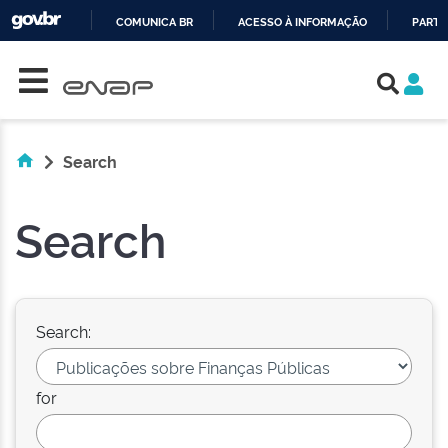
COMUNICA BR
ACESSO À INFORMAÇÃO
PARTI
Skip navigation
IR
PARA
O
CONTEÚDO
Search
Search
Search:
for