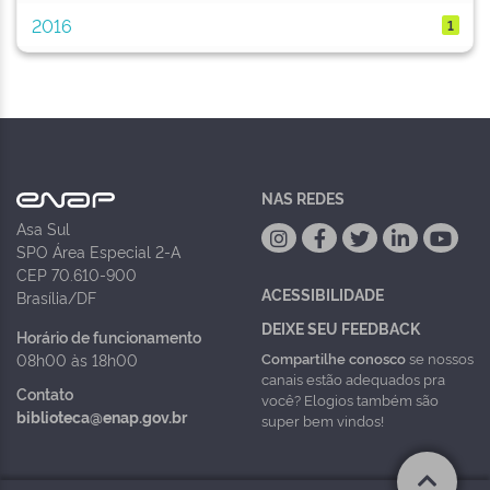
2016
1
NAS REDES
Asa Sul
SPO Área Especial 2-A
CEP 70.610-900
ACESSIBILIDADE
Brasília/DF
DEIXE SEU FEEDBACK
Horário de funcionamento
Compartilhe conosco
se nossos
08h00 às 18h00
canais estão adequados pra
Contato
você? Elogios também são
biblioteca@enap.gov.br
super bem vindos!