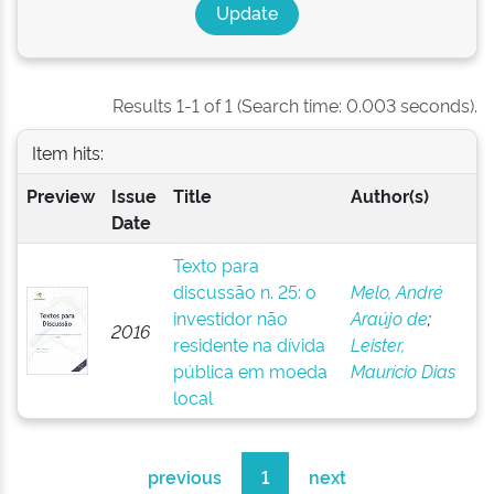
Results 1-1 of 1 (Search time: 0.003 seconds).
Item hits:
Preview
Issue
Title
Author(s)
Date
Texto para
discussão n. 25: o
Melo, André
investidor não
Araújo de
;
2016
residente na dívida
Leister,
pública em moeda
Maurício Dias
local
previous
1
next