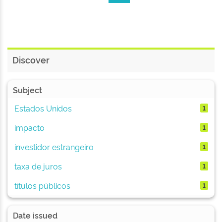
Discover
Subject
Estados Unidos
1
impacto
1
investidor estrangeiro
1
taxa de juros
1
títulos públicos
1
Date issued