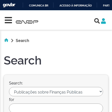
COMUNICA BR
ACESSO À INFORMAÇÃO
PARTI
Skip navigation
IR
PARA
O
CONTEÚDO
Search
Search
Search:
for