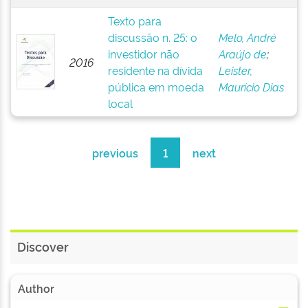
Texto para
discussão n. 25: o
Melo, André
investidor não
Araújo de
;
2016
residente na dívida
Leister,
pública em moeda
Maurício Dias
local
previous
1
next
Discover
Author