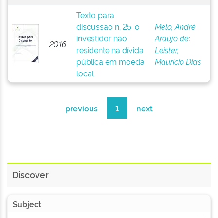
Texto para
discussão n. 25: o
Melo, André
investidor não
Araújo de
;
2016
residente na dívida
Leister,
pública em moeda
Maurício Dias
local
previous
1
next
Discover
Subject