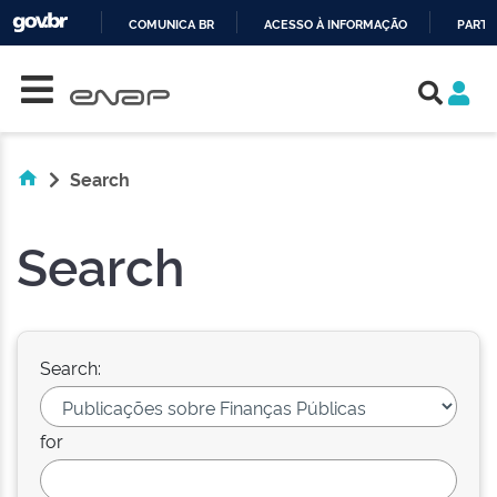
COMUNICA BR
ACESSO À INFORMAÇÃO
PARTI
Skip navigation
IR
PARA
O
CONTEÚDO
Search
Search
Search:
for