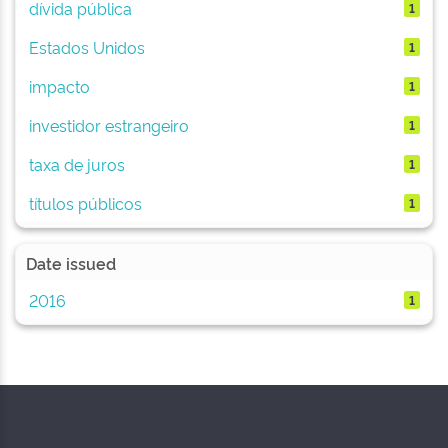
dívida pública
1
Estados Unidos
1
impacto
1
investidor estrangeiro
1
taxa de juros
1
títulos públicos
1
Date issued
2016
1